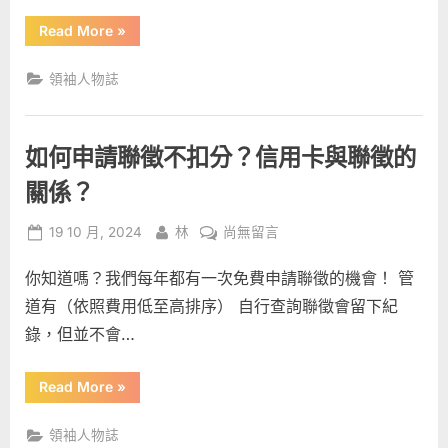
補
觀
“義
Read More
»
助
念〉
消
需
嗎？〉
中
要
領袖人物誌
中
領
補
助
嗎？”
如何申請聯徵不扣分？信用卡與聯徵的
關係？
Posted
By
在
19 10 月, 2024
林
尚無留言
on
〈如
你知道嗎？我們每年都有一次免費申請聯徵的機會！ 管
何
申
道有（依照費用低至高排序） 自行查詢聯徵會留下紀
請
錄，但並不會…
聯
徵
“如
Read More
»
不
何
申
扣
請
領袖人物誌
分？
聯