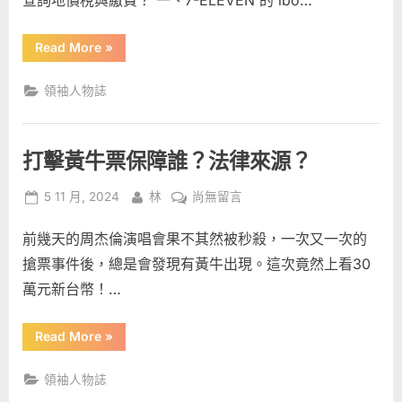
查詢地價稅與繳費？ 一、7-ELEVEN 的 ibo…
查
詢
“地
Read More
»
與
價
稅
地
查
領袖人物誌
詢
價
與
稅
地
價
繳
稅
打擊黃牛票保障誰？法律來源？
繳
納
納
時
時
Posted
By
在
間，
5 11 月, 2024
林
尚無留言
間，
地
on
〈打
地
價
稅
前幾天的周杰倫演唱會果不其然被秒殺，一次又一次的
擊
價
信
黃
用
搶票事件後，總是會發現有黃牛出現。這次竟然上看30
稅
卡？”
牛
信
萬元新台幣！…
票
用
保
卡？〉
“打
Read More
»
障
中
擊
黃
誰？
牛
領袖人物誌
法
票
保