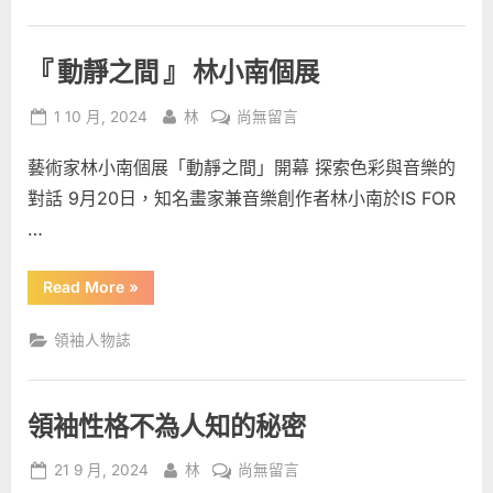
徵
信
不
扣
用
分？
卡
『 動靜之間 』 林小南個展
信
用
與
卡
Posted
By
在
聯
與
1 10 月, 2024
林
尚無留言
聯
on
〈『
徵
徵
的
藝術家林小南個展「動靜之間」開幕 探索色彩與音樂的
動
的
關
靜
關
係？”
對話 9月20日，知名畫家兼音樂創作者林小南於IS FOR
之
係？〉
…
間
中
』
“『
Read More
»
林
動
靜
小
之
領袖人物誌
南
間
』
個
林
小
展〉
南
中
領袖性格不為人知的秘密
個
展”
Posted
By
在
21 9 月, 2024
林
尚無留言