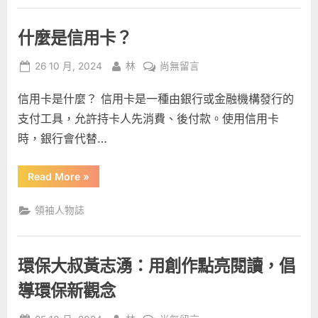
律
障
誰？
來
法
源？〉
什麼是信用卡？
律
來
中
源？”
Posted
By
在
26 10 月, 2024
林
尚無留言
on
〈什
信用卡是什麼？ 信用卡是一種由銀行或金融機構發行的
麼
是
支付工具，允許持卡人先消費、後付款。使用信用卡
信
時，銀行會代替…
用
卡？〉
“什
Read More
»
中
麼
是
信
領袖人物誌
用
卡？”
環保大叔黃志湧：用創作點亮閱讀，倡
導環保新觀念