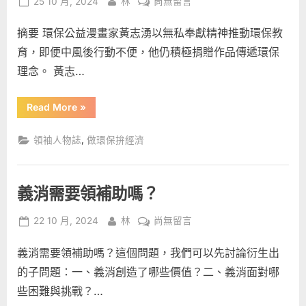
Posted
By
在
25 10 月, 2024
林
尚無留言
on
〈環
摘要 環保公益漫畫家黃志湧以無私奉獻精神推動環保教
保
大
育，即便中風後行動不便，他仍積極捐贈作品傳遞環保
叔
理念。 黃志…
黃
志
“環
Read More
»
湧：
保
大
用
叔
,
領袖人物誌
做環保拚經濟
創
黃
志
作
湧：
用
點
創
亮
義消需要領補助嗎？
作
點
閱
亮
Posted
By
在
讀，
閱
22 10 月, 2024
林
尚無留言
讀，
on
〈義
倡
倡
導
義消需要領補助嗎？這個問題，我們可以先討論衍生出
消
導
環
需
環
保
的子問題：一、義消創造了哪些價值？二、義消面對哪
新
要
保
觀
些困難與挑戰？…
念”
領
新