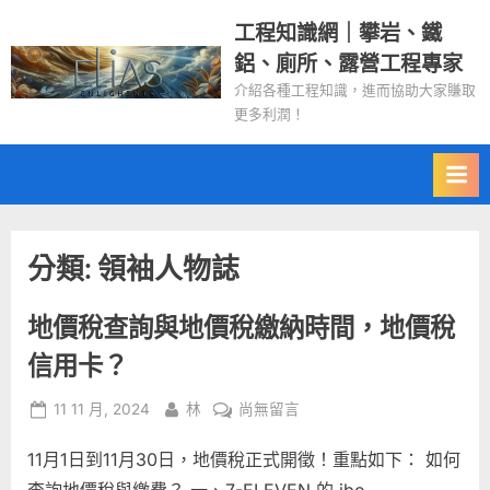
Skip
工程知識網｜攀岩、鐵
to
鋁、廁所、露營工程專家
content
介紹各種工程知識，進而協助大家賺取
更多利潤！
分類:
領袖人物誌
地價稅查詢與地價稅繳納時間，地價稅
信用卡？
Posted
By
在
11 11 月, 2024
林
尚無留言
on
〈地
11月1日到11月30日，地價稅正式開徵！重點如下： 如何
價
稅