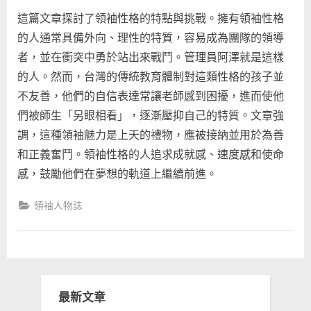
on
〈領
這篇文章探討了領袖性格的特點與挑戰。擁有領袖性格
袖
性
的人通常具備外向、理性的特質，容易成為團隊的領導
格
者，並在衝突中勇於站出來戰鬥。管理員阿澤就是這樣
不
的人。然而，台灣的傳統教育體制對這類性格的孩子並
為
不友善，他們的自信表達常讓老師感到困擾，進而使他
人
知
們被師生「另眼相看」，逐漸壓抑自己的特質。文章強
的
調，這種領袖魅力是上天的禮物，應被接納並用於為善
秘
和正義奮鬥。領袖性格的人追求成就感、速度感和使命
密〉
感，鼓勵他們在夢想的軌道上繼續前進。
中
領袖人物誌
最新文章