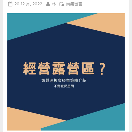
特
Posted
By
在
20 12 月, 2022
林
尚無留言
別
注
on
〈經
意
營
以
下
露
X
點，
營
以
區
免
受
有
罰！”
哪
些
法
規
要
注
意：
全
台
竟
然
只