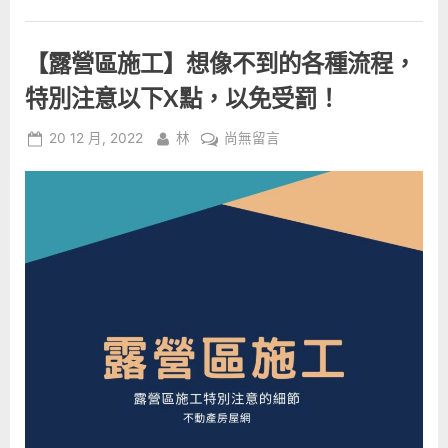
率
好
嗎：
投
【露營區施工】想像不到的各種流程，
資
露
營
特別注意以下X點，以免受罰！
區
前，
你
Posted
By
在
20 12 月, 2022
林
尚無留言
應
該
on
〈【露
先
營
注
意
區
的
幾
施
大
工】
事
項！”
想
像
不
到
的
各
種
流