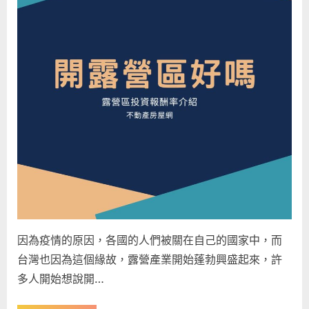
怎
露
營
麼
區！”
做：
開
6
個
露
營
區
的
經
驗、
優
點、
成
因為疫情的原因，各國的人們被關在自己的國家中，而
本
與
台灣也因為這個緣故，露營產業開始蓬勃興盛起來，許
相
多人開始想說開…
關
注