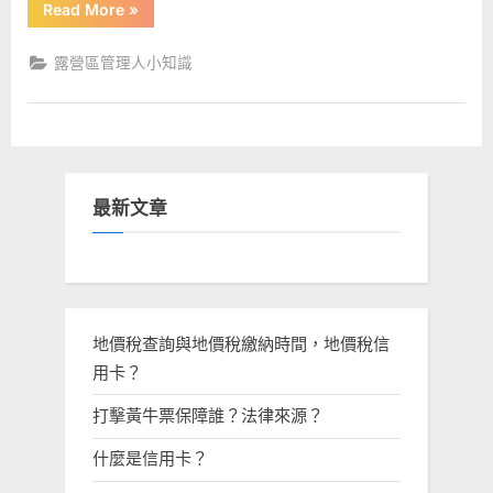
“開
Read More
»
意
露
營
事
區
露營區管理人小知識
項〉
怎
麼
中
做：
開
6
個
露
營
區
最新文章
的
經
驗、
優
點、
成
本
與
相
地價稅查詢與地價稅繳納時間，地價稅信
關
注
用卡？
意
事
項”
打擊黃牛票保障誰？法律來源？
什麼是信用卡？