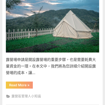
申
請
成
本】
開
設
露
營
場
需
要
露營場申請是開設露營場的重要步驟，也是需要耗費大
多
量資金的一環。在本文中，我們將為您詳細介紹開設露
少
營場的成本，讓…
預
算？〉
“【露
Read More
»
中
營
場
申
露營區管理人小知識
請
成
本】