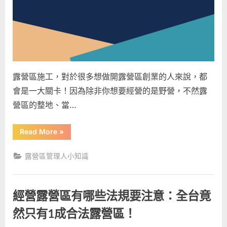
程，
特
別
注
意
以
露營區施工，對於很多想做開露營區創業的人來說，都
下
X
會是一大關卡！因為除非你想要經營的是野營，不然露
點，
營區的整地、當…
以
免
“【露
Read More
»
受
營
區
罰！〉
施
露營區管理人小知識
中
工】
想
像
不
到
經營露營區有哪些法規要注意：全台竟
的
各
種
然只有1成合法露營區！
流
程，