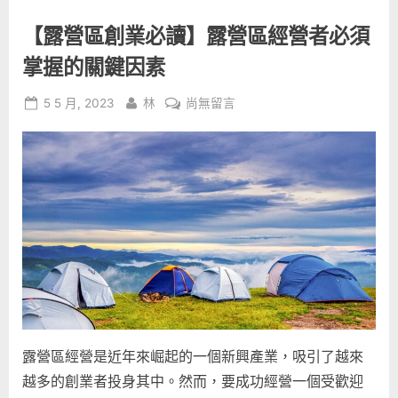
開
設
【露營區創業必讀】露營區經營者必須
露
營
場
掌握的關鍵因素
需
要
多
Posted
By
在
5 5 月, 2023
林
尚無留言
少
預
on
〈【露
算？”
營
區
創
業
必
讀】
露
營
區
經
營
露營區經營是近年來崛起的一個新興產業，吸引了越來
者
越多的創業者投身其中。然而，要成功經營一個受歡迎
必