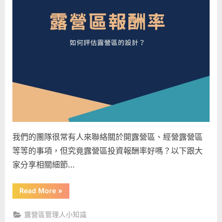
投
資
露
營
區
前，
你
應
該
先
注
我們的團隊很常有人來聯絡關於開露營區、經營露營區
意
的
等等的事項，但究竟露營區投資報酬率好嗎？以下跟大
幾
家分享相關細節…
大
事
“露
Read More
»
項！〉
營
區
中
報
露營區管理人小知識
酬