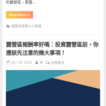
的露營區，需要…
須
掌
握
“【露
Read More
»
營
的
區
創
關
露營區管理人小知識
業
鍵
必
讀】
因
露
營
素〉
露營區報酬率好嗎：投資露營區前，你
區
中
經
營
應該先注意的幾大事項！
者
必
須
Posted
By
在
20 1 月, 2023
林
尚無留言
掌
握
on
〈露
的
營
關
鍵
區
因
素”
報
酬
率
好
嗎：