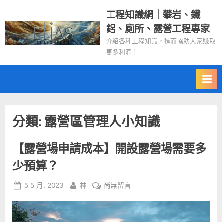
Skip
工程知識網｜攀岩、鐵
to
鋁、廁所、露營工程專家
content
介紹各種工程知識，進而協助大家賺取
更多利潤！
分類:
露營區管理人小知識
【露營場申請成本】開設露營場需要多
少預算？
Posted
By
在
5 5 月, 2023
林
尚無留言
on
〈【露
營
場