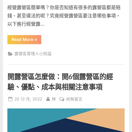
有
經營露營區簡單嗎？你是否知道有很多的露營區都是賠
1
成
錢、甚至違法的呢？究竟經營露營區要注意哪些事項，
合
以下進行經營露…
法
露
“經
Read More
»
營
營
露
區！〉
營
露營區管理人小知識
中
區
有
哪
些
法
開露營區怎麼做：開6個露營區的經
規
要
注
驗、優點、成本與相關注意事項
意：
全
台
Posted
By
在
20 12 月, 2022
林
尚無留言
竟
然
on
〈開
只
露
有
1
營
成
合
區
法