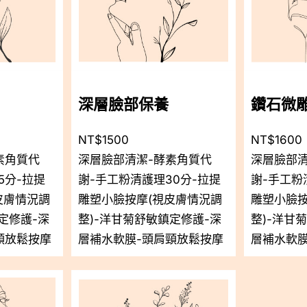
深層臉部保養
鑽石微
NT$1500
NT$1600
素角質代
深層臉部清潔-酵素角質代
深層臉部清
5分-拉提
謝-手工粉清護理30分-拉提
謝-手工粉
皮膚情況調
雕塑小臉按摩(視皮膚情況調
雕塑小臉按
定修護-深
整)-洋甘菊舒敏鎮定修護-深
整)-洋甘
頸放鬆按摩
層補水軟膜-頭肩頸放鬆按摩
層補水軟膜