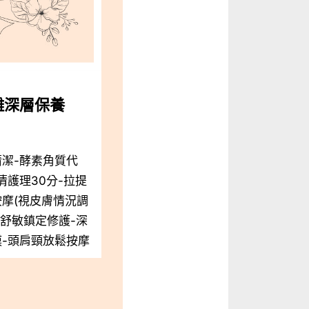
雕深層保養
潔-酵素角質代
清護理30分-拉提
摩(視皮膚情況調
菊舒敏鎮定修護-深
-頭肩頸放鬆按摩