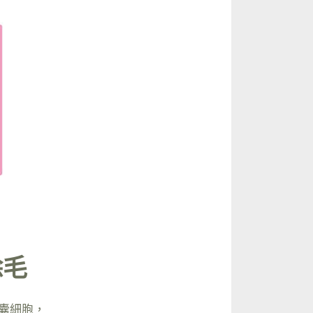
除毛
囊細胞，