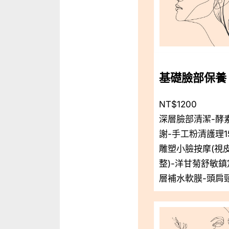
基礎臉部保養
NT$1200
深層臉部清潔-酵
謝-手工粉清護理1
雕塑小臉按摩(視
整)-洋甘菊舒敏鎮
層補水軟膜-頭肩