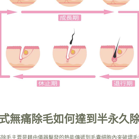
式無痛除毛如何達到半永久
痛除毛主要是藉由儀器擊發的熱能傳遞到毛囊細胞內來破壞毛