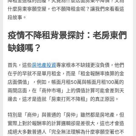
降租金這樣的回覆，究竟為什麼店面房東不降價？又為
是
什麼房東寧願空屋，也不願降租金呢？讓我們來看看這
為
什
段故事。
麼？
影
疫情不降租背景探討：老房東們
響
百
缺錢嗎？
萬
的
首先，這些
房地產投資
專家根本不缺錢更沒負債，他們
銀
行
在乎的早就不是單月租金，而是「租金報酬率換算的金
與
店面價值」，例如，帳面月租50萬與帳面月租100萬的
房
兩間店面，在「商仲市場」上的價值計算可能會差到天
東
邊去，這才是造就「房東打死不降租」的真正原因。
間
的
金
特別是「商仲」與普通的「房仲」雖然都是房地產，但
融
實際上對於報酬率的計算邏輯卻是差很大，這也才會造
秘
成絕大多數普通人「完全無法理解為什麼寧願空著也不
密