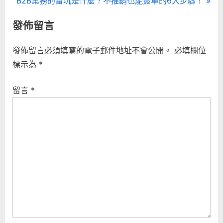
B2B業務的雷坑是什麼？不推銷也能簽單的6大步驟！
導
e
v
發佈留言
x
i
覽
t
o
發佈留言必須填寫的電子郵件地址不會公開。
必填欄位
P
u
標示為
*
o
s
s
P
留言
*
t
o
:
s
t
: