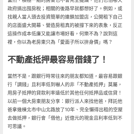
政府搞出囤房稅；相關的後路早就都想好了。例如，或
找親人當人頭去投資簡單的連鎖加盟店，公開租下自己
的店面盛大開幕、營造房租真的被撐下來的表象，反正
這操作成本低廉又能讓市場好看，何樂不為？說到這
裡，你以為老房東只為「愛面子所以拚身價」嗎？
不動產抵押最容易借錢了！
當然不是，跟銀行時常往來的朋友都知道，最容易跟銀
行「調錢」且利率低到嚇人的非「不動產抵押」莫屬，
用房子抵押的貸款利率遠低於其他任何抵押品或信貸！
以前一個大房東朋友分享：銀行派人來找他爸，拜託他
爸拿幾棟北市中山北路放了10年、完全懶得出租的空屋
去做抵押，銀行會「借他」近億元的現金且利率低到不
可思議。