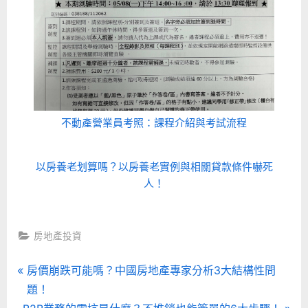
不動產營業員考照：課程介紹與考試流程
以房養老划算嗎？以房養老實例與相關貸款條件嚇死
人！
房地產投資
文
P
房價崩跌可能嗎？中國房地產專家分析3大結構性問
r
題！
章
N
e