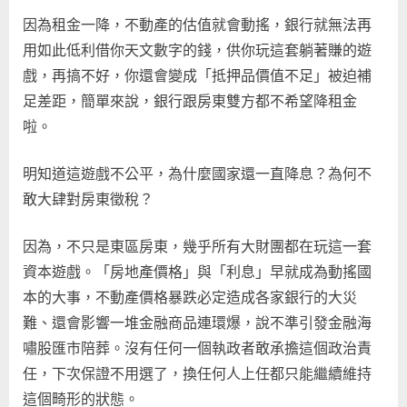
因為租金一降，不動產的估值就會動搖，銀行就無法再
用如此低利借你天文數字的錢，供你玩這套躺著賺的遊
戲，再搞不好，你還會變成「抵押品價值不足」被迫補
足差距，簡單來說，銀行跟房東雙方都不希望降租金
啦。
明知道這遊戲不公平，為什麼國家還一直降息？為何不
敢大肆對房東徵稅？
因為，不只是東區房東，幾乎所有大財團都在玩這一套
資本遊戲。「房地產價格」與「利息」早就成為動搖國
本的大事，不動產價格暴跌必定造成各家銀行的大災
難、還會影響一堆金融商品連環爆，說不準引發金融海
嘯股匯市陪葬。沒有任何一個執政者敢承擔這個政治責
任，下次保證不用選了，換任何人上任都只能繼續維持
這個畸形的狀態。