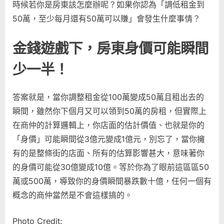
時候若你是房東該怎麼辦呢？如果你認為「調低租金到
50萬，至少每月還有50萬可以賺」會發生什麼事情？
金錢遊戲下，房東身價可能瞬間
少一半！
答案就是，當你調整租金從100萬變成50萬且租出去的
瞬間，雖然你下個月又可以領到50萬的房租，但實際上
在商仲的計算邏輯上，你店面的估計價值、也就是你的
「身價」可能瞬間從3億元變成1億元，別忘了，當你擁
有的是整條街的店面、所有的估算影響甚大，意味著你
的身價可能從30億變成10億。等於你為了眼前這區區50
萬或500萬，導致你的身價瞬間暴跌數十億，任何一個有
概念的商仲當然是不會這樣搞的。
Photo Credit: