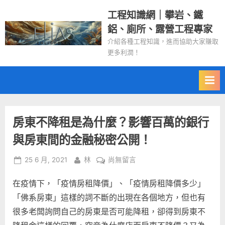
Skip
工程知識網｜攀岩、鐵
to
鋁、廁所、露營工程專家
content
介紹各種工程知識，進而協助大家賺取
更多利潤！
房東不降租是為什麼？影響百萬的銀行
與房東間的金融秘密公開！
Posted
By
在
25 6 月, 2021
林
尚無留言
on
〈房
在疫情下，「疫情房租降價」、「疫情房租降價多少」
東
不
「佛系房東」這樣的詞不斷的出現在各個地方，但也有
降
很多老闆詢問自己的房東是否可能降租，卻得到房東不
租