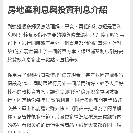
房地產利息與投資利息介紹
到這邊很多鄉民無法理解，畢竟，再低的利息還是要利
息啊！ 幹嘛多借不需要的錢負債去還利息？ 傻了喔？事
實上，銀行同時派了另外一個資產部門的同事來，針對
該1億元現金開出了一個簡單方案，保證儲蓄利息剛好高
於貸款利息多出一點點。直接舉例：
你用房子跟銀行貸款借出1億元現金，每年要固定還銀行
假設為1%，同時跟銀行另外一個部門講好、給予大戶好
棒棒的轉投資方案，讓你立即把這1億元現金存回該銀
行，固定給你每年1.1%的利息，銀行多個部門有業績好
交差、屋主也能穩定賺外快。（附註－這邊為了簡單解
釋，恕省掉很多細節，其實更多情況是被洗去買銀行內
的各種看似美好的衍伸金融商品，於是大家都在同一艘