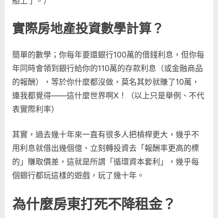
船上了。）
實際房地產投資數學計算？
簡單的數學；你每年要還銀行100萬的借錢利息，但你每
年同時會領到銀行給你的110萬的存款利息（或金融商品
的報酬），等於你什麼都沒做，莫名其妙就賺了10萬，
連我都覺得——這什麼世界啊X！（以上只是舉例、不代
表實際利率）
其實，過去幾十年來一直有很多人把槓桿更大，幾乎不
用利息就借出幾個億、立刻轉投資去「報酬率更高的標
的」賺取價差，這就是所謂「循環資本套利」，幾乎每
個銀行都玩這樣的遊戲，玩了幾十年。
為什麼房東打死不降租金？