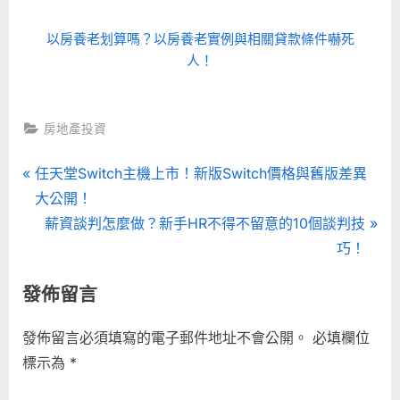
以房養老划算嗎？以房養老實例與相關貸款條件嚇死
人！
房地產投資
文
P
任天堂Switch主機上市！新版Switch價格與舊版差異
r
大公開！
章
e
N
薪資談判怎麼做？新手HR不得不留意的10個談判技
導
v
e
巧！
i
x
覽
發佈留言
o
t
u
P
發佈留言必須填寫的電子郵件地址不會公開。
必填欄位
s
o
標示為
*
P
s
o
t