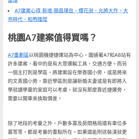
A7建案心得 新增:頤昌璞岳、櫻花澍、允將大作、大
亮時代、和煦隆陞
桃園A7建案值得買嗎？
A7重劃區
以桃園機捷捷運站為中心，圍繞著A7和A8站有
許多建案，看中的是有大眾運輸工具，交通方便。而另
一個主打則是學區，將建案設在樂善國小旁，或是將來
的文青國小旁，靠近學區則是讓新婚夫妻或是有即將入
學就讀學童的家庭可以考慮，就沒有那麼靠近捷運旁，
需要以開車來換取價差。
除了地段的考量之外，戶數多寡及房間格局還有車位多
寡等等，都是考量的重點所在。如果還能附送裝潢就更