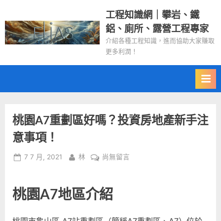
Skip
工程知識網｜攀岩、鐵
to
鋁、廁所、露營工程專家
content
介紹各種工程知識，進而協助大家賺取
更多利潤！
桃園A7重劃區好嗎？投資房地產新手注
意事項！
Posted
By
在
7 7 月, 2021
林
尚無留言
on
〈桃
園
桃園A7地區介紹
A7
重
劃