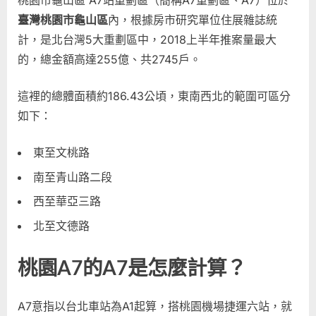
桃園市龜山區 A7站重劃區（簡稱A7重劃區、A7）位於
區
臺灣桃園市龜山區
內，根據房市研究單位住展雜誌統
好
嗎？
計，是北台灣5大重劃區中，2018上半年推案量最大
投
的，總金額高達255億、共2745戶。
資
房
這裡的總體面積約186.43公頃，東南西北的範圍可區分
地
如下：
產
新
東至文桃路
手
注
南至青山路二段
意
西至華亞三路
事
項！〉
北至文德路
中
桃園A7的A7是怎麼計算？
A7意指以台北車站為A1起算，搭桃園機場捷運六站，就