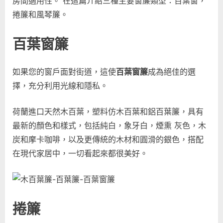
房間適用性。 在這篇介紹三種主要窗簾類型：百葉窗，
客
捲簾和風琴簾。
的
3
種
百葉窗簾
窗
簾
如果您的窗戶面對街道，這使
百葉窗簾
成為絕佳的選
選
擇：
擇，充分利用光線和隱私。
百
葉
荷蘭進口天然木百葉，塑料仿木百葉和鋁百葉簾，具有
窗、
最新的顏色和樣式，包括純白，象牙白，煙熏 灰色，木
捲
炭和摩卡咖啡，以及更傳統的木材和圓滑的銀色，搭配
簾、
在現代家居中，一切看起來都很美好。
風
琴
簾
介
紹〉
捲簾
中