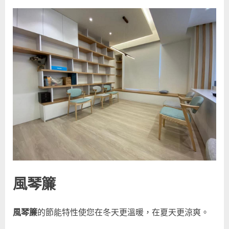
風琴簾
風琴簾
的節能特性使您在冬天更溫暖，在夏天更涼爽。