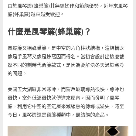
由於風琴簾(蜂巢簾)其無繩操作和節能優勢，近年來風琴
簾(蜂巢簾)越來越受歡迎。
什麼是風琴簾(蜂巢簾)？
風琴簾又稱蜂巢簾，是中空的六角柱狀結構，這結構既
像是手風琴又像是蜂窩因而得名。當初會設計出這麼截
然不同的劃時代窗簾款式，是因為要解決冬天過於寒冷
的問題。
美國五大湖區非常寒冷，而窗戶玻璃導熱很快，導冷也
很快，室外低溫很快就傳進來屋內，因而發明了風琴
簾，利用它中空的空氣層來減緩熱的傳導或溢失，時至
今日，風琴簾還是窗簾種類中，最結能的產品。