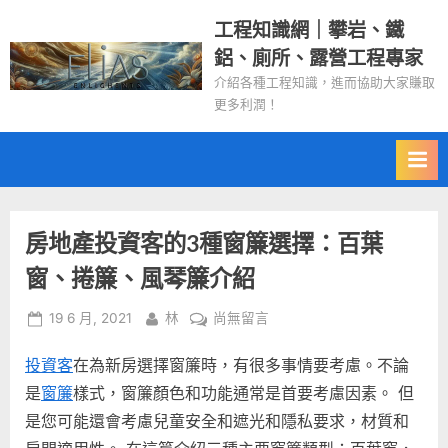
Skip
工程知識網｜攀岩、鐵
to
鋁、廁所、露營工程專家
content
介紹各種工程知識，進而協助大家賺取
更多利潤！
房地產投資客的3種窗簾選擇：百葉
窗、捲簾、風琴簾介紹
Posted
By
在
19 6 月, 2021
林
尚無留言
on
〈房
投資客
在為新房選擇窗簾時，有很多事情要考慮。不論
地
產
是
窗簾
樣式，窗簾顏色和功能通常是首要考慮因素。 但
投
是您可能還會考慮兒童安全和遮光和隱私要求，材質和
資