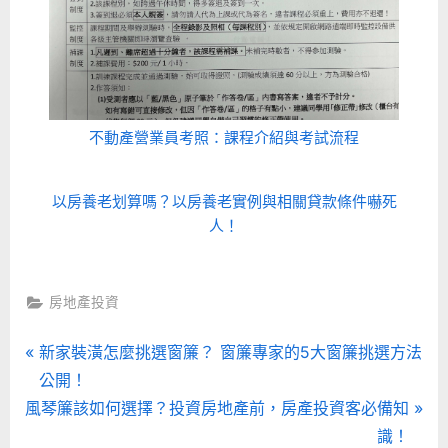
不動產營業員考照：課程介紹與考試流程
以房養老划算嗎？以房養老實例與相關貸款條件嚇死
人！
房地產投資
文
P
新家裝潢怎麼挑選窗簾？ 窗簾專家的5大窗簾挑選方法
r
公開！
章
N
e
風琴簾該如何選擇？投資房地產前，房產投資客必備知
導
e
v
識！