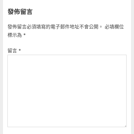
x
i
覽
發佈留言
t
o
P
u
發佈留言必須填寫的電子郵件地址不會公開。
必填欄位
o
s
標示為
*
s
P
t
o
留言
*
:
s
t
: