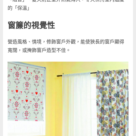
效
的「保溫」
果」！〉
中
窗簾的視覺性
營造風格、情境，修飾窗戶外觀，能使狹長的窗戶顯得
寬闊，或掩飾窗戶造型不佳。