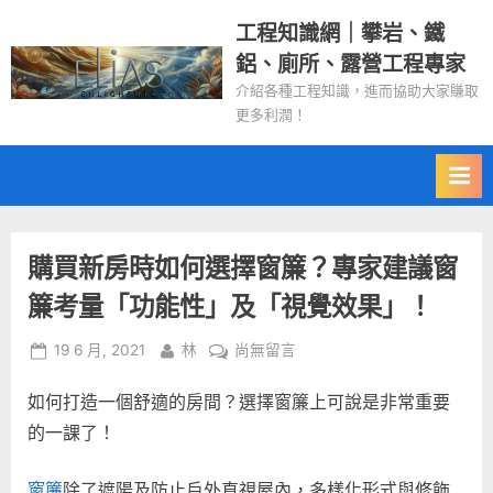
Skip
工程知識網｜攀岩、鐵
to
鋁、廁所、露營工程專家
content
介紹各種工程知識，進而協助大家賺取
更多利潤！
購買新房時如何選擇窗簾？專家建議窗
簾考量「功能性」及「視覺效果」！
Posted
By
在
19 6 月, 2021
林
尚無留言
on
〈購
如何打造一個舒適的房間？選擇窗簾上可說是非常重要
買
新
的一課了！
房
時
窗簾
除了遮陽及防止戶外直視屋內，多樣化形式與修飾