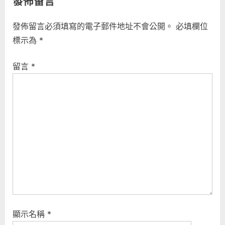
發佈留言
導
v
x
i
t
覽
發佈留言必須填寫的電子郵件地址不會公開。
必填欄位
o
P
標示為
*
u
o
s
s
留言
*
P
t
o
:
s
t
:
顯示名稱
*