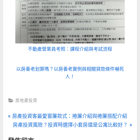
不動產營業員考照：課程介紹與考試流程
以房養老划算嗎？以房養老實例與相關貸款條件嚇死
人！
房地產投資
文
P
房產投資客最愛窗簾款式：捲簾介紹與捲簾搭配介紹
r
N
房產投資風險？投資時選擇小套房還是公寓比較好？
章
e
e