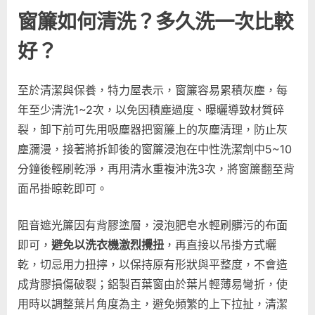
窗簾如何清洗？多久洗一次比較
好？
至於清潔與保養，特力屋表示，窗簾容易累積灰塵，每
年至少清洗1~2次，以免因積塵過度、曝曬導致材質碎
裂，卸下前可先用吸塵器把窗簾上的灰塵清理，防止灰
塵瀰漫，接著將拆卸後的窗簾浸泡在中性洗潔劑中5~10
分鐘後輕刷乾淨，再用清水重複沖洗3次，將窗簾翻至背
面吊掛晾乾即可。
阻音遮光簾因有背膠塗層，浸泡肥皂水輕刷髒污的布面
即可，
避免以洗衣機激烈攪扭
，再直接以吊掛方式曬
乾，切忌用力扭擰，以保持原有形狀與平整度，不會造
成背膠損傷破裂；鋁製百葉窗由於葉片輕薄易彎折，使
用時以調整葉片角度為主，避免頻繁的上下拉扯，清潔