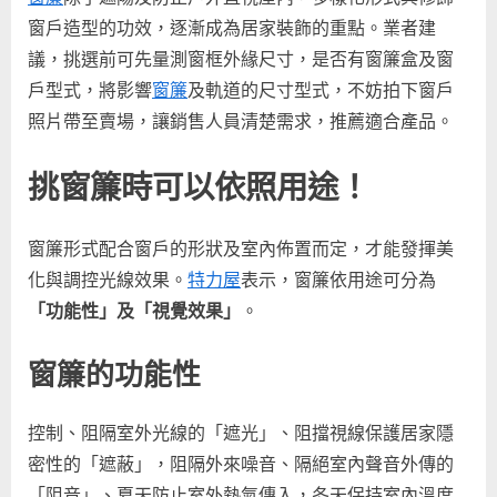
如
窗戶造型的功效，逐漸成為居家裝飾的重點。業者建
何
議，挑選前可先量測窗框外緣尺寸，是否有窗簾盒及窗
選
擇
戶型式，將影響
窗簾
及軌道的尺寸型式，不妨拍下窗戶
窗
照片帶至賣場，讓銷售人員清楚需求，推薦適合產品。
簾？
專
挑窗簾時可以依照用途！
家
建
議
窗簾形式配合窗戶的形狀及室內佈置而定，才能發揮美
窗
化與調控光線效果。
特力屋
表示，窗簾依用途可分為
簾
「功能性」及「視覺效果」
。
考
量
窗簾的功能性
「功
能
性」
控制、阻隔室外光線的「遮光」、阻擋視線保護居家隱
及
密性的「遮蔽」，阻隔外來噪音、隔絕室內聲音外傳的
「視
「阻音」、夏天防止室外熱氣傳入，冬天保持室內溫度
覺