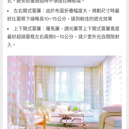
式，避免幼童遊戲時不慎遭拉繩勒傷。
左右開式窗簾：由於布面折疊幅度大，規劃尺寸時最
好比窗框下緣略長10~15公分，達到較佳的遮光效果
上下開式窗簾：羅馬簾、調光簾等上下開式窗簾寬度
最好超過窗框左右兩側5~10公分，減少室外光自間隙射
入。