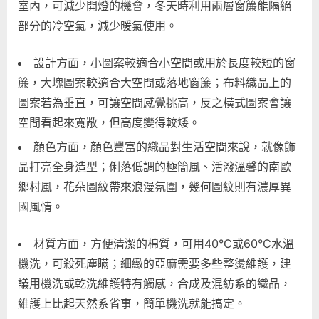
室內，可減少開燈的機會，冬天時利用兩層窗簾能隔絕
部分的冷空氣，減少暖氣使用。
設計方面，小圖案較適合小空間或用於長度較短的窗
簾，大塊圖案較適合大空間或落地窗簾；布料織品上的
圖案若為垂直，可讓空間感覺挑高，反之橫式圖案會讓
空間看起來寬敞，但高度變得較矮。
顏色方面，顏色豐富的織品對生活空間來說，就像飾
品打亮全身造型；俐落低調的極簡風、活潑溫馨的南歐
鄉村風，花朵圖紋帶來浪漫氛圍，幾何圖紋則有濃厚異
國風情。
材質方面，方便清潔的棉質，可用40°C或60°C水溫
機洗，可殺死塵瞞；細緻的亞麻需要多些整燙維護，建
議用機洗或乾洗維護特有觸感，合成及混紡系的織品，
維護上比起天然系省事，簡單機洗就能搞定。