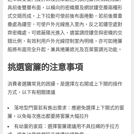
具前後雙層布面，以橫向的密織層及網狀鏤空層兩種形
式交錯而成，上下拉動可使前後布面捲動，若前後層重
疊處為鏤空，可使戶外光線進入室內，反之若鏤空處對
齊密織處，可遮蔽陽光進入，適當調控鏤空與密織的交
錯比例，有效利用戶外光線控制室內明暗，亦可如捲簾
般將布面完全升起，兼具捲簾遮光及百葉窗調光功能。
挑選窗簾的注意事項
消費者選購常見的困擾，是選擇左右開或上下開的操作
方式，以下有相關建議
落地型門窗若有進出需求：應避免選擇上下開式的窗
簾，以免每次進出都要將窗簾大幅拉升
有幼童的家庭：選擇窗簾建議用不具拉繩的手拉方