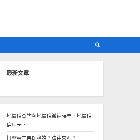
Toggle
search
form
最新文章
地價稅查詢與地價稅繳納時間，地價稅
信用卡？
打擊黃牛票保障誰？法律來源？