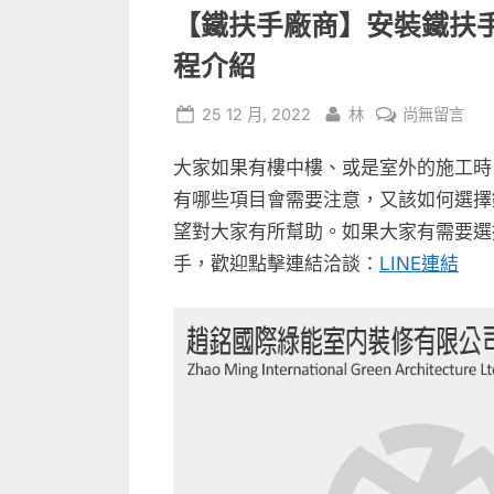
【鐵扶手廠商】安裝鐵扶
程介紹
Posted
By
在
25 12 月, 2022
林
尚無留言
on
〈【鐵
大家如果有樓中樓、或是室外的施工時
扶
手
有哪些項目會需要注意，又該如何選擇
廠
望對大家有所幫助。如果大家有需要選
商】
手，歡迎點擊連結洽談：
LINE連結
安
裝
鐵
扶
手
注
意
事