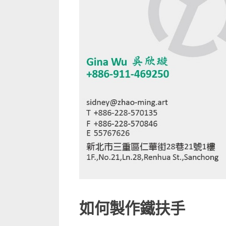
項、
鐵
扶
手
製
作
與
施
工
流
程
介
紹〉
中
如何製作鐵扶手