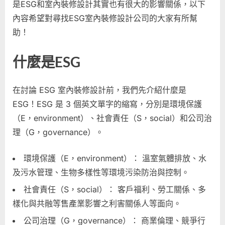
是ESG和室內裝修設計其實也有很大的影響關係，以下
計
內容希望對尋找ESG室內裝修設計公司的大家有所幫
要
助！
注
意
哪
什麼是ESG
些
項
在討論 ESG 室內裝修設計前，我們先介紹什麼是
目？
專
ESG！ESG 是 3 個英文單字的縮寫，分別是環境保護
業
（E，environment）、社會責任（S，social）和公司治
ESG
理（G，governance）。
設
計
環境保護（E，environment）： 溫室氣體排放、水
師
及污水管理、生物多樣性等環境污染防治與控制。
與
ESG
社會責任（S，social）： 客戶福利、勞工關係、多
工
樣化與共融等售產業影響之利害關係人等面向。
班
的
公司治理（G，governance）： 商業倫理、競爭行