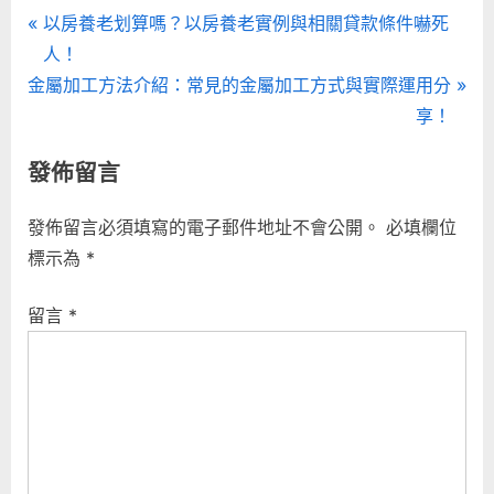
文
P
以房養老划算嗎？以房養老實例與相關貸款條件嚇死
r
人！
章
N
e
金屬加工方法介紹：常見的金屬加工方式與實際運用分
導
e
v
享！
x
i
覽
發佈留言
t
o
P
u
發佈留言必須填寫的電子郵件地址不會公開。
必填欄位
o
s
標示為
*
s
P
t
o
留言
*
:
s
t
: