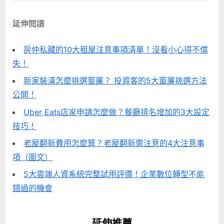
延伸閱讀
房仲私藏的10大租屋注意事項清單！沒看小心得不償
失！
新家裝潢怎麼挑選窗簾？ 投資客的5大窗簾挑選方法
公開！
Uber Eats店家申請怎麼做？餐廳排名增加的3大設定
技巧！
老屋翻新費用怎麼算？老屋翻新需注意的4大注意事
項（圖文）
5大雲端人資系統完整試用評價！企業數位轉型不能
錯過的機會
延伸推薦