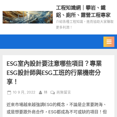
Skip
工程知識網｜攀岩、鐵
to
鋁、廁所、露營工程專家
content
介紹各種工程知識，進而協助大家賺取
更多利潤！
ESG室內設計要注意哪些項目？專業
ESG設計師與ESG工班的行業機密分
享！
Posted
By
在
10 9 月, 2022
林
尚無留言
on
〈ESG
近來市場越來越強調ESG的概念，不論是企業要跨海、
室
內
或是想要跟外商合作，ESG都成為不可或缺的項目！但
設