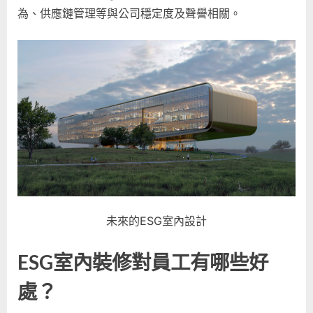
行
為、供應鏈管理等與公司穩定度及聲譽相關。
業
機
密
分
享！〉
中
未來的ESG室內設計
ESG室內裝修對員工有哪些好
處？