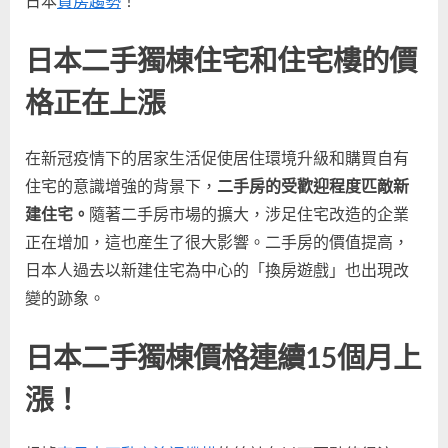
日本
買房趨勢
！
勢：
二
日本二手獨棟住宅和住宅樓的價
手
獨
格正在上漲
棟
住
宅
在新冠疫情下的居家生活促使居住環境升級和購買自有
比
住宅的意識增強的背景下，
二手房的受歡迎程度匹敵新
新
建住宅。
隨著二手房市場的擴大，涉足住宅改造的企業
建
住
正在增加，這也産生了很大影響。二手房的價值提高，
宅
日本人過去以新建住宅為中心的「換房遊戲」也出現改
更
變的跡象。
有
吸
日本二手獨棟價格連續15個月上
引
力！？〉
漲！
中