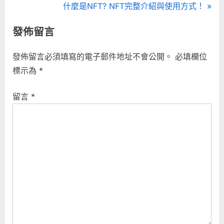
章
e
N
什麼是NFT? NFT完整介紹與使用方式！
導
v
e
發佈留言
i
x
覽
o
t
發佈留言必須填寫的電子郵件地址不會公開。
必填欄位
u
P
標示為
*
s
o
P
s
留言
*
o
t
s
:
t
: