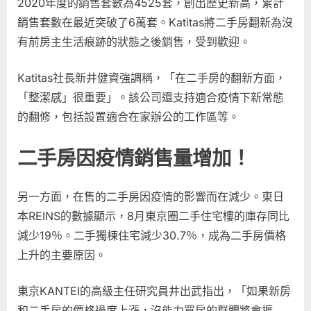
2020年度的銷售套數為4525套，創出歷史新高，累計
銷售套數在最近突破了6萬套。Katitas將二手房翻新為沒
有前房主生活痕跡的狀態之後銷售，受到歡迎。
Katitas社長新井健資強調稱，「在二手房的翻新方面，
「整潔感」很重要」。該公司還支持適合疫情下新常態
的翻修，包括設置適合在家辦公的工作區等。
二手房因疫情銷售量增加！
另一方面，在售的二手房因疫情的影響而在減少。東日
本REINS的數據顯示，8月東京圈二手住宅樓的庫存同比
減少19％。二手獨棟住宅減少30.7％，成為二手房價格
上升的主要原因。
東京KANTEI的高級主任研究員井出武指出，「如果新房
和二手房的價格過度上漲，沒能力買房的群體將會擴