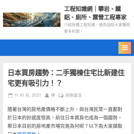
Skip
工程知識網｜攀岩、鐵
to
鋁、廁所、露營工程專家
content
介紹各種工程知識，進而協助大家賺取
更多利潤！
日本買房趨勢：二手獨棟住宅比新建住
宅更有吸引力！？
Posted
By
在
11 10 月, 2021
林
尚無留言
on
〈日
隨著台灣的房地產價格不斷上升、與台灣民眾一直都對
本
買
於日本的好感度很高，前往日本買房也成為一個趨勢，
房
那日本目前的房地產市場究竟為何呢？以下為大家擷取
趨