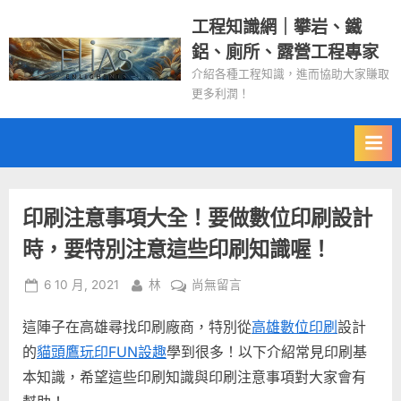
Skip
工程知識網｜攀岩、鐵
to
鋁、廁所、露營工程專家
content
介紹各種工程知識，進而協助大家賺取
更多利潤！
印刷注意事項大全！要做數位印刷設計
時，要特別注意這些印刷知識喔！
Posted
By
在
6 10 月, 2021
林
尚無留言
on
〈印
這陣子在高雄尋找印刷廠商，特別從
高雄數位印刷
設計
刷
注
的
貓頭鷹玩印FUN設趣
學到很多！以下介紹常見印刷基
意
本知識，希望這些印刷知識與印刷注意事項對大家會有
事