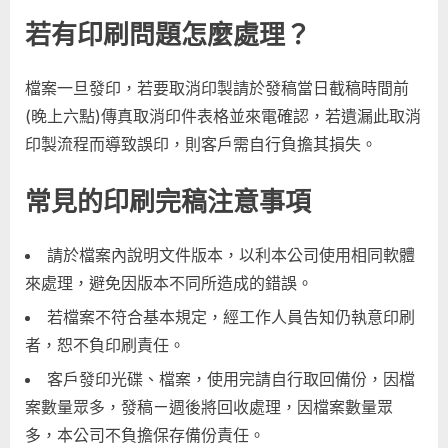
刷
若有印刷問題怎麼處理？
知
識
檔案一旦發印，若要取消印製請於發稿當日截稿時間前
喔！〉
中
(晚上六點)傳真取消印件表格並來電確認，若遺漏此取消
印製流程而導致誤印，則客戶需自行負擔其損失。
常見的印刷完稿注意事項
請於檔案內說明文件版本，以利本公司使用相同軟體
來處理，避免因版本不同所造成的錯誤。
若檔案不符合基本規定，經工作人員告知仍執意印刷
者，恕不負印刷責任。
客戶發印光碟、檔案，使用完請自行取回備份，因檔
案數量眾多，發稿ㄧ週後將回收處理，因檔案數量眾
多，本公司不負擔保存備份責任。