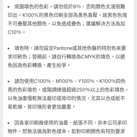
底圖填色的色彩，請勿低於8％，否則顏色太淺很難
印出。K100%的黑色印刷全部為黑色直壓，故黑色色塊
不可疊壓其他顏色，以免造成疊色；建議解決方法為加
C10％。
填色時，請勿設定Pantone或其他色盤的特別色來要
求印刷色；發稿前，請自行轉換為CMYK的填色，以避
免因為色彩轉換，產生紛爭。
請勿使用C100％、M100％、Y100％、K100％四色
黑的色彩填色，或階調總值超過250％以上的色彩填色，
以免油墨慢乾無法裁切或背印的情況，尤其以合成紙不
易乾燥，背印情形會更加嚴重。
因各家印刷廠使用的油墨、紙張不同，非本公司承印
物件，恕無法做為對色樣本，若對印刷顏色有特別要求