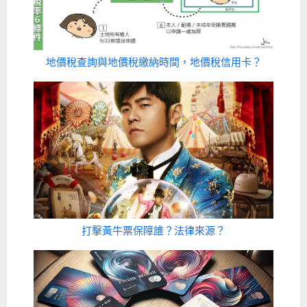
地價稅查詢與地價稅繳納時間，地價稅信用卡？
打擊黃牛票保障誰？法律來源？