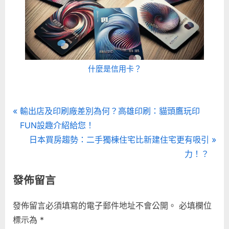
什麼是信用卡？
文
P
輸出店及印刷廠差別為何？高雄印刷：貓頭鷹玩印
r
FUN設趣介紹給您！
章
e
N
日本買房趨勢：二手獨棟住宅比新建住宅更有吸引
導
v
e
力！？
i
x
覽
發佈留言
o
t
u
P
發佈留言必須填寫的電子郵件地址不會公開。
必填欄位
s
o
標示為
*
P
s