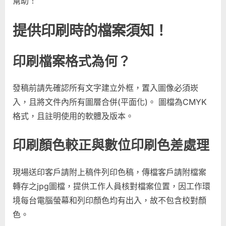
幫助！
項
大
提供印刷時的檔案須知！
全！
要
做
印刷檔案格式為何？
數
位
印
發稿前請先確認所有文字建立外框，置入圖像必須崁
刷
入，且將文件內所有圖層合併(平面化)。 圖檔為CMYK
設
格式，且註明使用的軟體及版本。
計
時，
印刷顏色較正與數位印刷色差處理
要
特
別
現場送印客戶請附上稿件列印色稿，傳檔客戶請附檔案
注
轉存之jpg圖檔，提供工作人員核對檔案位置，因工作環
意
境每台電腦螢幕和列印顏色均有出入，故不包含校對顏
這
些
色。
印