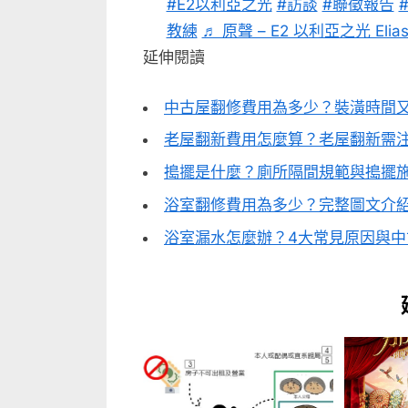
#E2以利亞之光
#訪談
#聯徵報告
教練
♬ 原聲 – E2 以利亞之光 Elias E
延伸閱讀
中古屋翻修費用為多少？裝潢時間又
老屋翻新費用怎麼算？老屋翻新需
搗擺是什麼？廁所隔間規範與搗擺施
浴室翻修費用為多少？完整圖文介
浴室漏水怎麼辦？4大常見原因與中