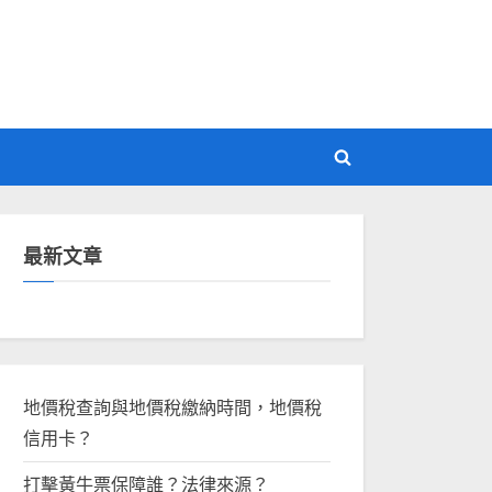
Toggle
search
form
最新文章
地價稅查詢與地價稅繳納時間，地價稅
信用卡？
打擊黃牛票保障誰？法律來源？