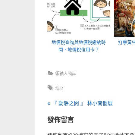
地價稅查詢與地價稅繳納時
打擊黃
間，地價稅信用卡？
領袖人物誌
Tags:
理財
文
P
『 動靜之間 』 林小南個展
r
章
發佈留言
e
v
導