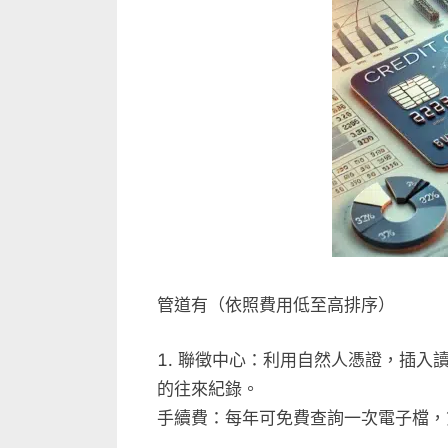
不
扣
分？
信
用
卡
與
聯
徵
的
關
係？〉
管道有（依照費用低至高排序）
中
聯徵中心：利用自然人憑證，插入
的往來紀錄。
手續費：每年可免費查詢一次電子檔，第