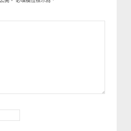
公開。
必填欄位標示為
*
P
o
s
t
: