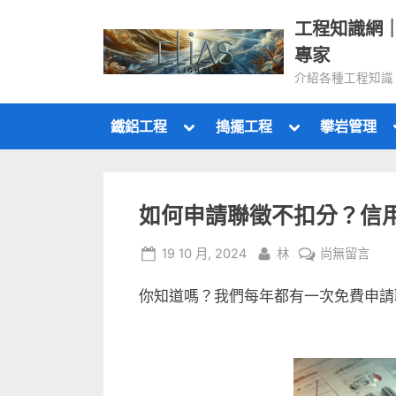
Skip
工程知識網
to
專家
content
介紹各種工程知識
Toggle
Toggle
鐵鋁工程
搗擺工程
攀岩管理
sub-
sub-
menu
menu
如何申請聯徵不扣分？信
Posted
By
在
19 10 月, 2024
林
尚無留言
on
〈如
你知道嗎？我們每年都有一次免費申請
何
申
請
聯
徵