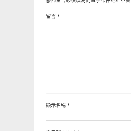
發佈留言必須填寫的電子郵件地址不會
i
覽
o
留言
*
u
s
P
o
s
t
:
顯示名稱
*