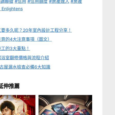
#調聯徵
#信用
#信用額度
#房產達人
#房產
nlightens
要多久呢？20年室內設計工程分享！
注意的4大注意事項（圖文）
工的3大重點！
紹浴室翻修價格與流程介紹
古屋漏水檢查必備6大知識
延伸推薦