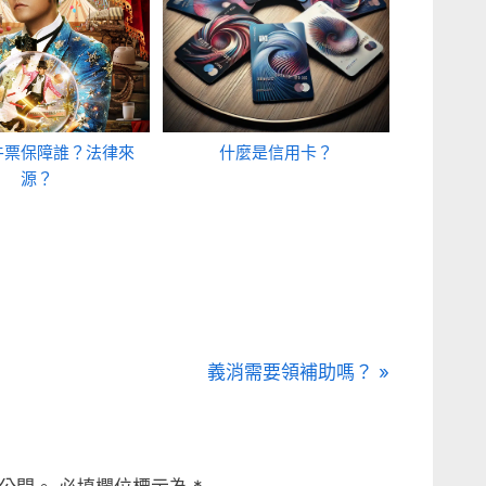
牛票保障誰？法律來
什麼是信用卡？
源？
N
義消需要領補助嗎？
e
x
t