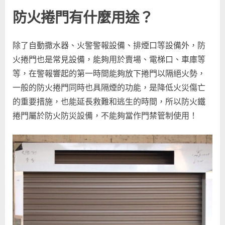
該
防火捲門有什麼用途？
怎
麼
選？
除了自動撒水器、火警警報設備、排煙口等設備外，防
防
火捲門也是常見設備，能夠用於賣場、電梯口、車庫等
火
捲
等，在警報響起的第一時間能夠放下捲門以隔絕火勢，
門
一般的防火捲門同時也具隔煙的功能，是降低火災傷亡
統
的重要措施，也能延長救難和逃生的時間，所以防火鐵
整
捲門屬於防火防災設備，不能夠當作門禁管制使用！
懶
人
包！〉
中