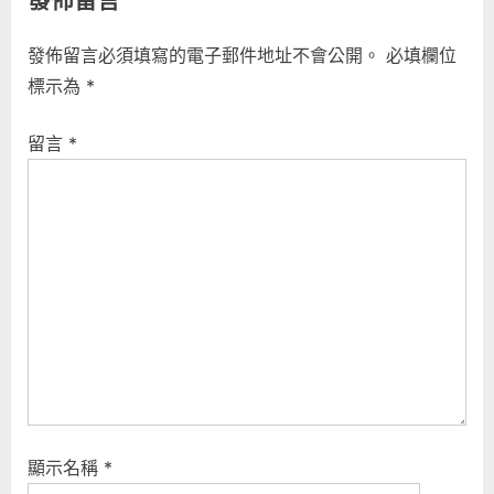
i
x
覽
o
t
發佈留言必須填寫的電子郵件地址不會公開。
必填欄位
u
P
標示為
*
s
o
P
s
留言
*
o
t
s
:
t
:
顯示名稱
*