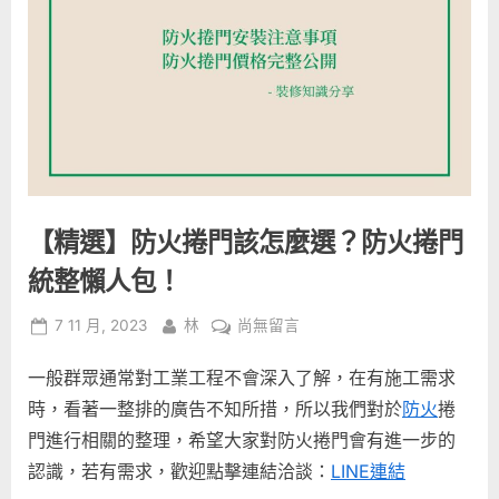
【精選】防火捲門該怎麼選？防火捲門
統整懶人包！
Posted
By
在
7 11 月, 2023
林
尚無留言
on
〈【精
一般群眾通常對工業工程不會深入了解，在有施工需求
選】
防
時，看著一整排的廣告不知所措，所以我們對於
防火
捲
火
門進行相關的整理，希望大家對防火捲門會有進一步的
捲
認識，若有需求，歡迎點擊連結洽談：
LINE連結
門