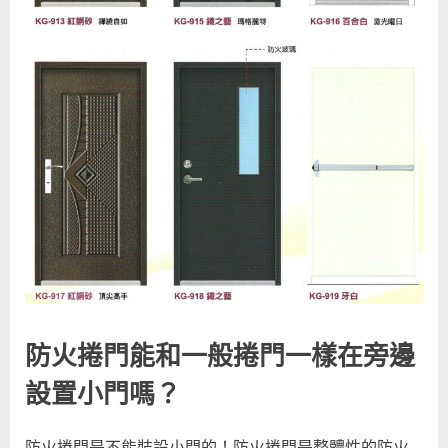
防火捲門能和一般捲門一樣在旁邊
設置小門嗎？
防火捲門是不能裝設小門的！防火捲門是整體性的防火