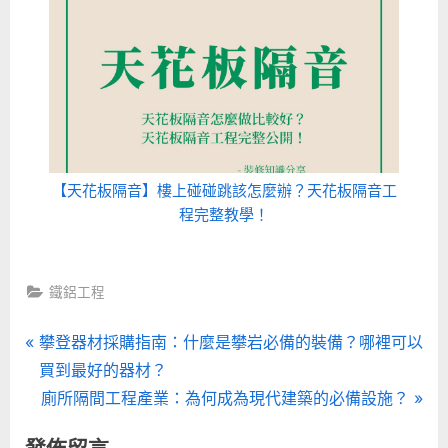
【天花板隔音】樓上碰碰跳該怎麼辦？天花板隔音工
程完整教學！
鐵鋁工程
文
P
攀登器材採購指南：什麼是攀岩必備的裝備？哪裡可以
r
買到最好的器材？
章
e
N
廁所隔間工程產業：為何成為現代建築的必備設施？
導
v
e
發佈留言