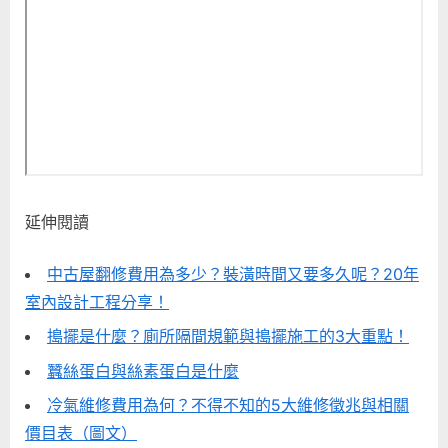
延伸閱讀
中古屋翻修費用為多少？裝潢時間又要多久呢？20年
室內設計工程分享！
搗擺是什麼？廁所隔間規範與搗擺施工的3大重點！
蠶絲蛋白與絲素蛋白是什麼
冷氣維修費用為何？不得不知的5大維修徵兆與相關
價目表（圖文）